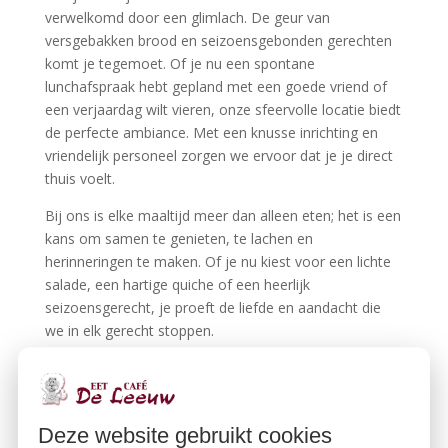
verwelkomd door een glimlach. De geur van
versgebakken brood en seizoensgebonden gerechten
komt je tegemoet. Of je nu een spontane
lunchafspraak hebt gepland met een goede vriend of
een verjaardag wilt vieren, onze sfeervolle locatie biedt
de perfecte ambiance. Met een knusse inrichting en
vriendelijk personeel zorgen we ervoor dat je je direct
thuis voelt.
Bij ons is elke maaltijd meer dan alleen eten; het is een
kans om samen te genieten, te lachen en
herinneringen te maken. Of je nu kiest voor een lichte
salade, een hartige quiche of een heerlijk
seizoensgerecht, je proeft de liefde en aandacht die
we in elk gerecht stoppen.
Samen Genieten van Goed
Eten
In mei zijn er volop mogelijkheden om te genieten van
Deze website gebruikt cookies